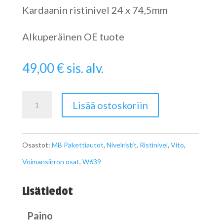
Kardaanin ristinivel 24 x 74,5mm
Alkuperäinen OE tuote
49,00
€
sis. alv.
Ristinivel
Lisää ostoskoriin
24
x
Osastot:
MB Pakettiautot
,
Nivelristit
,
Ristinivel
,
Vito
,
74,5
Voimansiirron osat
,
W639
OE
määrä
Lisätiedot
Paino