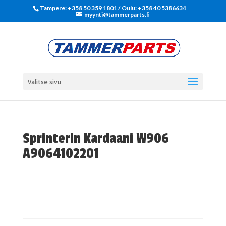
Tampere: +358 50 359 1801‬ / Oulu: +358 40 5386634
myynti@tammerparts.fi
Valitse sivu
Sprinterin Kardaani W906
A9064102201