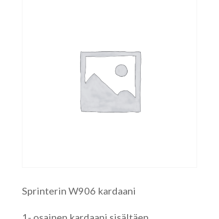
Sprinterin W906 kardaani
1- osainen kardaani sisältäen