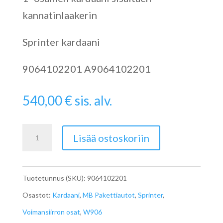
kannatinlaakerin
Sprinter kardaani
9064102201 A9064102201
540,00
€
sis. alv.
Sprinterin
Lisää ostoskoriin
Kardaani
W906
Tuotetunnus (SKU):
9064102201
A9064102201
Osastot:
Kardaani
,
MB Pakettiautot
,
Sprinter
,
määrä
Voimansiirron osat
,
W906