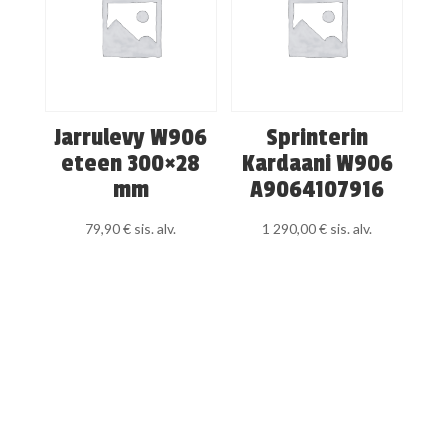
Jarrulevy W906
Sprinterin
eteen 300×28
Kardaani W906
mm
A9064107916
79,90
€
sis. alv.
1 290,00
€
sis. alv.