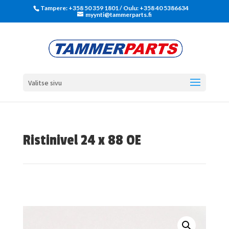
Tampere: +358 50 359 1801‬ / Oulu: +358 40 5386634
myynti@tammerparts.fi
Valitse sivu
Ristinivel 24 x 88 OE