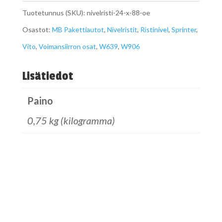
x
Tuotetunnus (SKU):
nivelristi-24-x-88-oe
88
Osastot:
MB Pakettiautot
,
Nivelristit
,
Ristinivel
,
Sprinter
,
OE
Vito
,
Voimansiirron osat
,
W639
,
W906
määrä
Lisätiedot
Paino
0,75 kg (kilogramma)