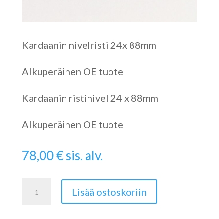
Kardaanin nivelristi 24x 88mm
Alkuperäinen OE tuote
Kardaanin ristinivel 24 x 88mm
Alkuperäinen OE tuote
78,00
€
sis. alv.
Ristinivel
Lisää ostoskoriin
24