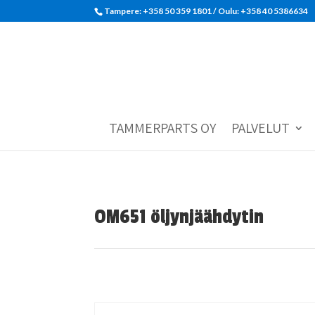
Tampere: +358 50 359 1801‬ / Oulu: +358 40 5386634
TAMMERPARTS OY
PALVELUT
OM651 öljynjäähdytin