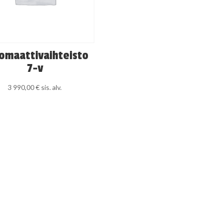
omaattivaihteisto
7-v
3 990,00
€
sis. alv.