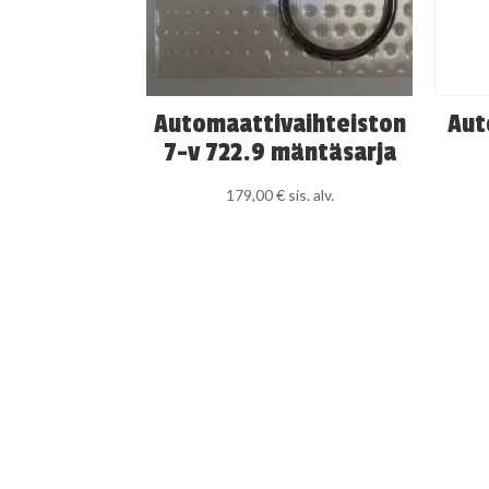
Automaattivaihteiston
Aut
7-v 722.9 mäntäsarja
179,00
€
sis. alv.