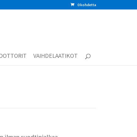
0 kohdetta
OOTTORIT
VAIHDELAATIKOT
 ilman suodtinjalkaa