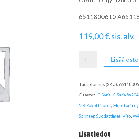
6511800610 A6511
119,00
€
sis. alv.
OM651
Lisää osto
öljynjäähdytin
määrä
Tuotetunnus (SKU):
65118006
Osastot:
C Sarja
,
C Sarja W204
MB Pakettiautot
,
Moottorin öl
Sprinter
,
Suodattimet
,
Vito
,
W4
Lisätiedot