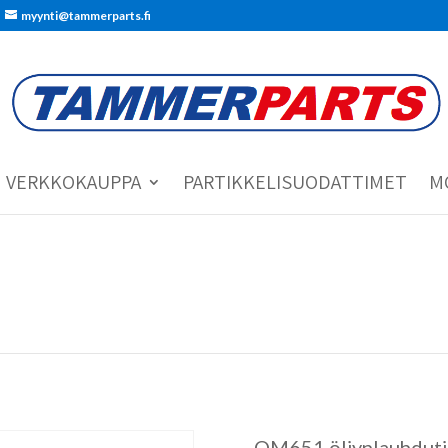
myynti@tammerparts.fi
VERKKOKAUPPA
PARTIKKELISUODATTIMET
M
OM651 öljynlauhdutin