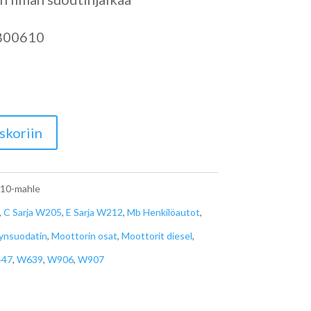
800610
skoriin
10-mahle
,
C Sarja W205
,
E Sarja W212
,
Mb Henkilöautot
,
jynsuodatin
,
Moottorin osat
,
Moottorit diesel
,
47
,
W639
,
W906
,
W907