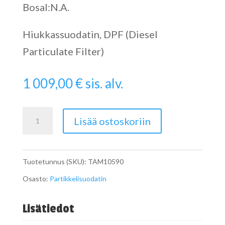
Bosal:N.A.
Hiukkassuodatin, DPF (Diesel
Particulate Filter)
1 009,00
€
sis. alv.
Particulate
Lisää ostoskoriin
Filter
määrä
Tuotetunnus (SKU):
TAM10590
Osasto:
Partikkelisuodatin
Lisätiedot