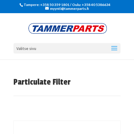
Tampere: +358 50 359 1801‬ / Oulu: +358 40 5386634
myynti@tammerparts.fi
Valitse sivu
Particulate Filter