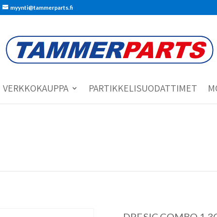
myynti@tammerparts.fi
VERKKOKAUPPA
PARTIKKELISUODATTIMET
M
DPF.SIC.COMBO 1.3C