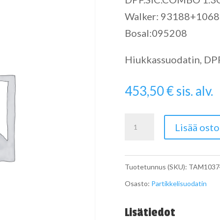
Walker: 93188+1068
Bosal:095208
Hiukkassuodatin, DPF 
453,50
€
sis. alv.
Particulate
Lisää osto
Filter
määrä
Tuotetunnus (SKU):
TAM1037
Osasto:
Partikkelisuodatin
Lisätiedot