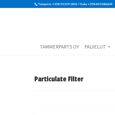
Tampere: +358 50 359 1801‬ / Oulu: +358 40 5386634
TAMMERPARTS OY
PALVELUT
Particulate Filter