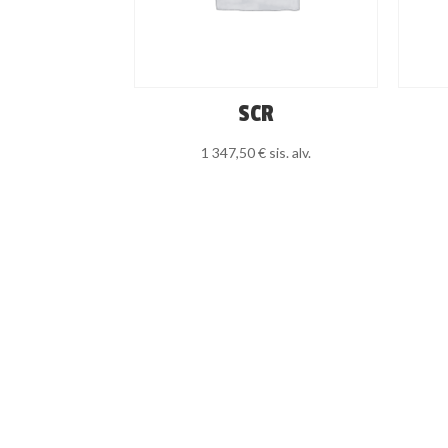
SCR
1 347,50
€
sis. alv.