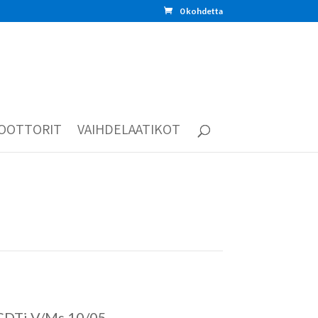
0 kohdetta
OOTTORIT
VAIHDELAATIKOT
DTi V/Ms 10/05-