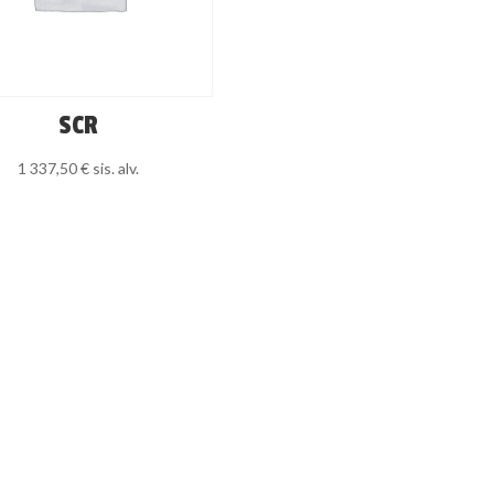
SCR
1 337,50
€
sis. alv.