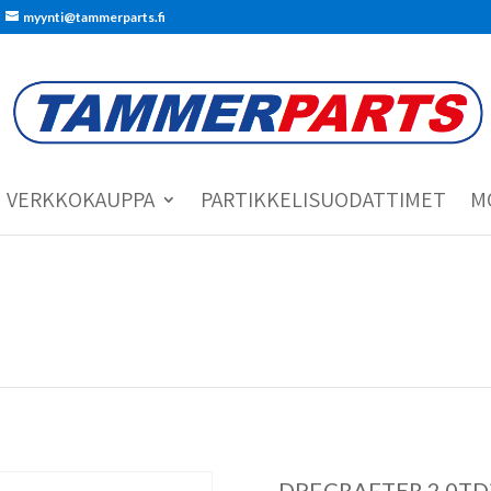
myynti@tammerparts.fi
VERKKOKAUPPA
PARTIKKELISUODATTIMET
M
DPF.CRAFTER 2.0TDi