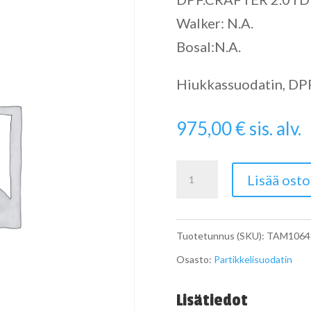
Walker: N.A.
Bosal:N.A.
Hiukkassuodatin, DPF 
975,00
€
sis. alv.
Particulate
Lisää osto
Filter
määrä
Tuotetunnus (SKU):
TAM1064
Osasto:
Partikkelisuodatin
Lisätiedot