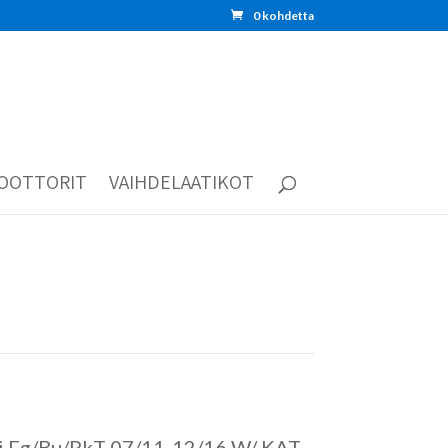
0 kohdetta
OOTTORIT
VAIHDELAATIKOT
 Fg/Bu/PkT 07/11-12/16 W/ KAT