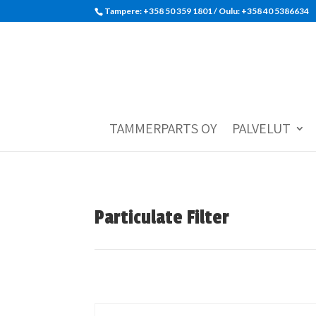
Tampere: +358 50 359 1801‬ / Oulu: +358 40 5386634
TAMMERPARTS OY
PALVELUT
Particulate Filter