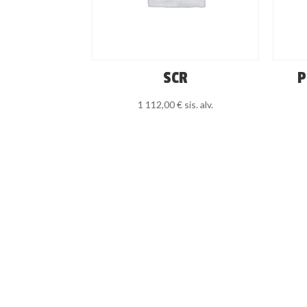
SCR
P
1 112,00
€
sis. alv.