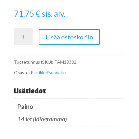
71,75
€
sis. alv.
Pipe
Lisää ostoskoriin
määrä
Tuotetunnus (SKU):
TAM10302
Osasto:
Partikkelisuodatin
Lisätiedot
Paino
14 kg (kilogramma)