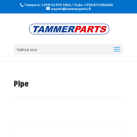
Tampere: +358 50 359 1801‬ / Oulu: +358 40 5386634
myynti@tammerparts.fi
Valitse sivu
Pipe