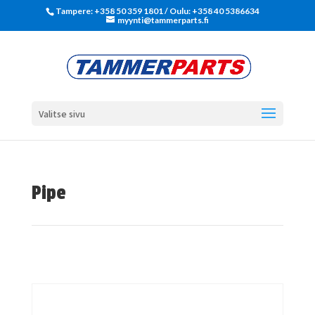
Tampere: +358 50 359 1801‬ / Oulu: +358 40 5386634
myynti@tammerparts.fi
Valitse sivu
Pipe