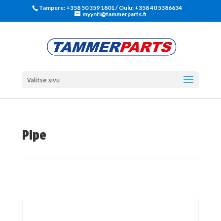
Tampere: +358 50 359 1801‬ / Oulu: +358 40 5386634
myynti@tammerparts.fi
Valitse sivu
Pipe