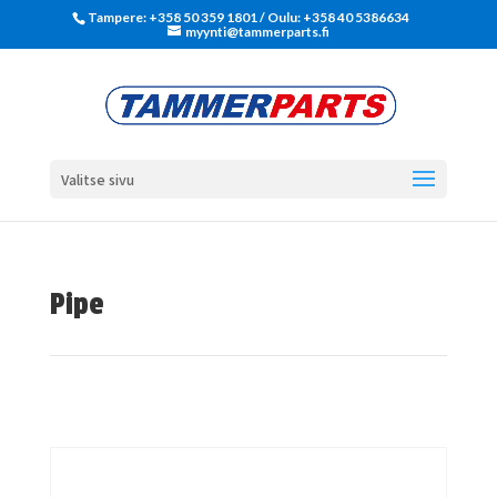
Tampere: +358 50 359 1801‬ / Oulu: +358 40 5386634
myynti@tammerparts.fi
Valitse sivu
Pipe