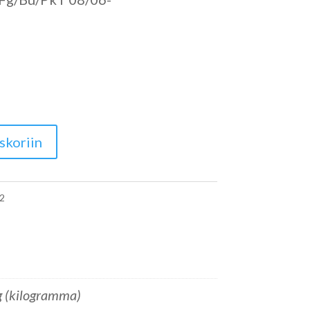
skoriin
2
g (kilogramma)