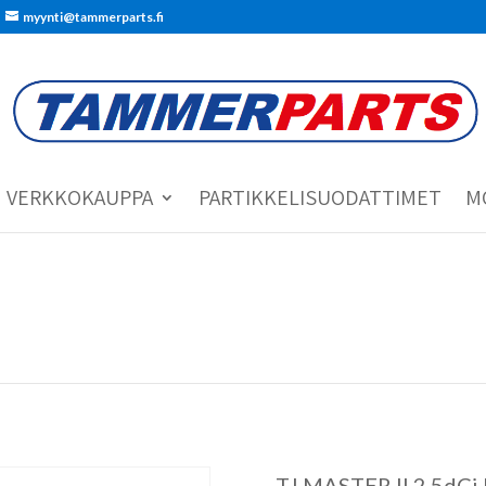
myynti@tammerparts.fi
VERKKOKAUPPA
PARTIKKELISUODATTIMET
M
T.I.MASTER II 2.5dCi