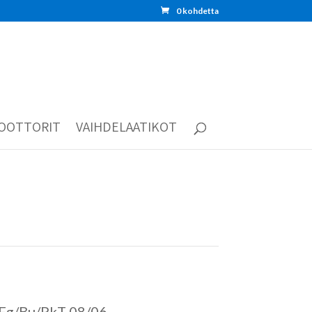
0 kohdetta
OOTTORIT
VAIHDELAATIKOT
 Fg/Bu/PkT 08/06-