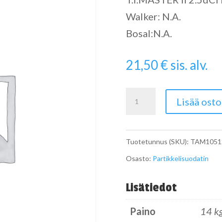
Walker: N.A.
Bosal:N.A.
21,50
€
sis. alv.
Pipe
Lisää osto
määrä
Tuotetunnus (SKU):
TAM1051
Osasto:
Partikkelisuodatin
Lisätiedot
Paino
14 k