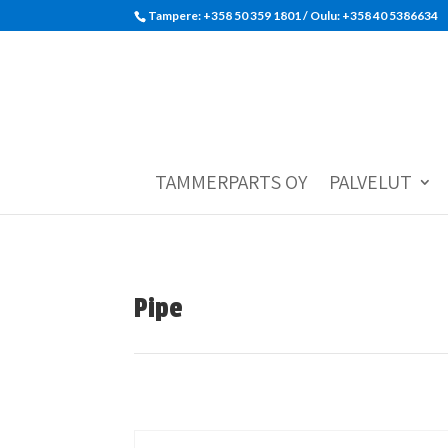
Tampere: +358 50 359 1801‬ / Oulu: +358 40 5386634
TAMMERPARTS OY
PALVELUT
Pipe