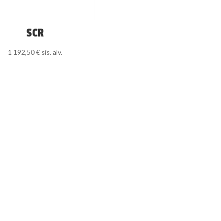
SCR
1 192,50
€
sis. alv.