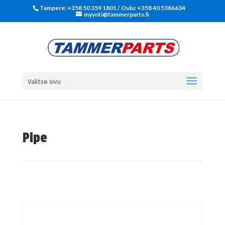
Tampere: +358 50 359 1801‬ / Oulu: +358 40 5386634
myynti@tammerparts.fi
Valitse sivu
Pipe