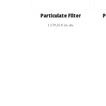
Particulate Filter
P
1 179,25
€
sis. alv.