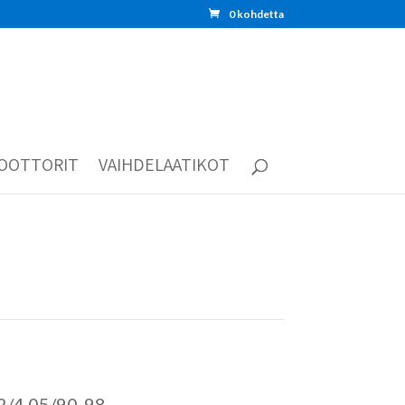
0 kohdetta
OOTTORIT
VAIHDELAATIKOT
2/4 05/90-98