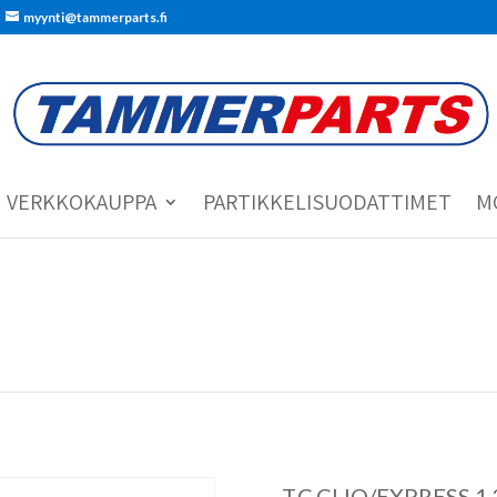
myynti@tammerparts.fi
VERKKOKAUPPA
PARTIKKELISUODATTIMET
M
T.C.CLIO/EXPRESS 1.