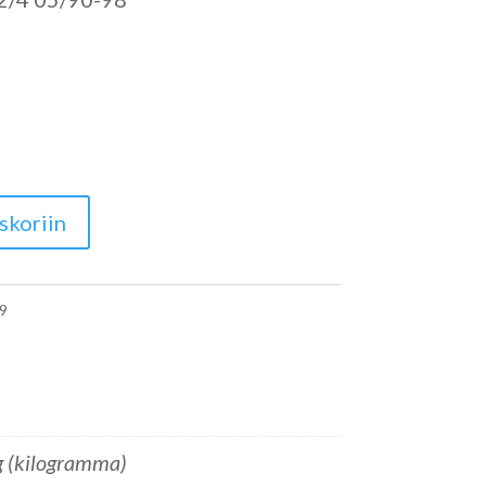
skoriin
9
g (kilogramma)