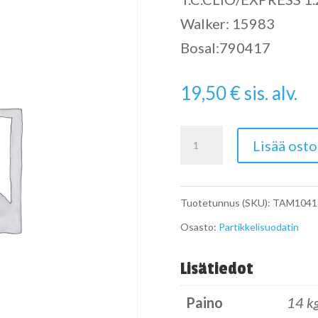
Walker: 15983
Bosal:790417
19,50
€
sis. alv.
Pipe
Lisää osto
määrä
Tuotetunnus (SKU):
TAM1041
Osasto:
Partikkelisuodatin
Lisätiedot
Paino
14 k