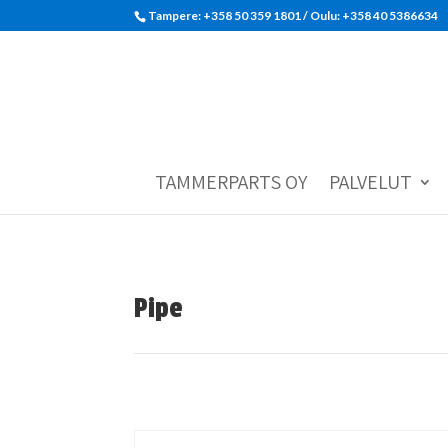
Tampere: +358 50 359 1801‬ / Oulu: +358 40 5386634
TAMMERPARTS OY
PALVELUT
Pipe