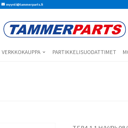
myynti@tammerparts.fi
VERKKOKAUPPA
PARTIKKELISUODATTIMET
M
T.F.R4 1.1 H/V/Pk 08