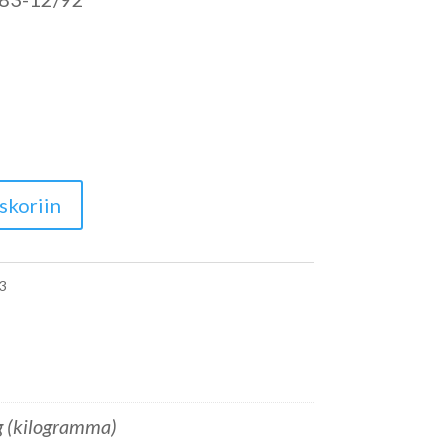
skoriin
3
g (kilogramma)