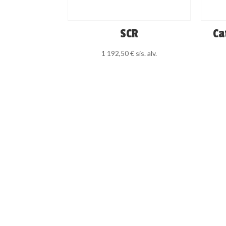
SCR
Ca
1 192,50
€
sis. alv.