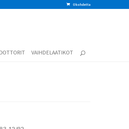
0 kohdetta
OOTTORIT
VAIHDELAATIKOT
/83-12/92