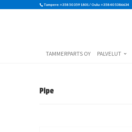
Tampere: +358 50 359 1801‬ / Oulu: +358 40 5386634
TAMMERPARTS OY
PALVELUT
Pipe