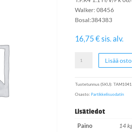
Walker: 08456
Bosal:384383
16,75
€
sis. alv.
Pipe
Lisää osto
määrä
Tuotetunnus (SKU):
TAM1041
Osasto:
Partikkelisuodatin
Lisätiedot
Paino
14 k