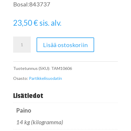
Bosal:843737
23,50
€
sis. alv.
Pipe
Lisää ostoskoriin
määrä
Tuotetunnus (SKU):
TAM10606
Osasto:
Partikkelisuodatin
Lisätiedot
Paino
14 kg (kilogramma)