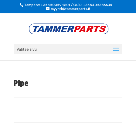
Tampere: +358 50 359 1801‬ / Oulu: +358 40 5386634
myynti@tammerparts.fi
Valitse sivu
Pipe