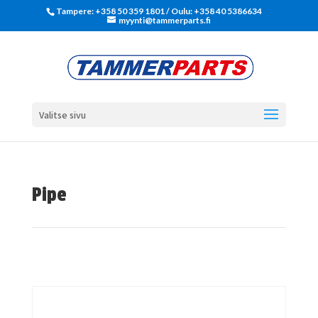
Tampere: +358 50 359 1801‬ / Oulu: +358 40 5386634
myynti@tammerparts.fi
Valitse sivu
Pipe