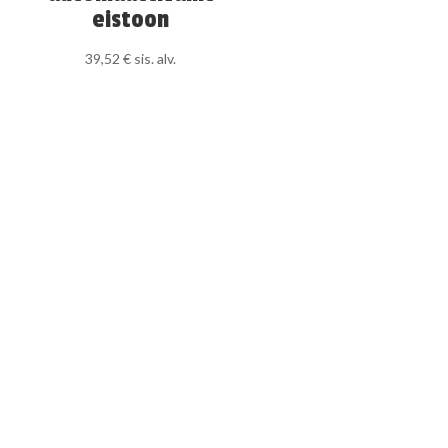
eistoon
39,52
€
sis. alv.