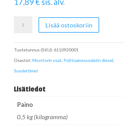
17,89
€
sis. alv.
Polttoainesuodatin
Lisää ostoskoriin
OM611
Dieselmoottoreihin
Tuotetunnus (SKU):
6110920001
määrä
Osastot:
Moottorin osat
,
Polttoainesuodatin diesel
,
Suodattimet
Lisätiedot
Paino
0,5 kg (kilogramma)