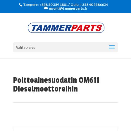
Tampere: +358 50 359 1801‬ / Oulu: +358 40 5386634
myynti@tammerparts.fi
Valitse sivu
Polttoainesuodatin OM611
Dieselmoottoreihin