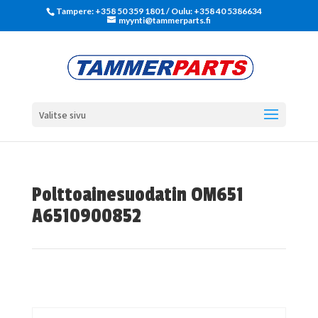
Tampere: +358 50 359 1801‬ / Oulu: +358 40 5386634
myynti@tammerparts.fi
Valitse sivu
Polttoainesuodatin OM651
A6510900852