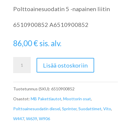
Polttoainesuodatin 5 -napainen liitin
6510900852 A6510900852
86,00
€
sis. alv.
Polttoainesuodatin
Lisää ostoskoriin
OM651
A6510900852
Tuotetunnus (SKU):
6510900852
määrä
Osastot:
MB Pakettiautot
,
Moottorin osat
,
Polttoainesuodatin diesel
,
Sprinter
,
Suodattimet
,
Vito
,
W447
,
W639
,
W906