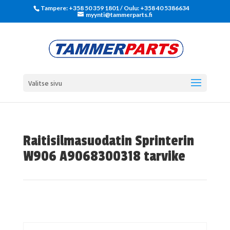
Tampere: +358 50 359 1801‬ / Oulu: +358 40 5386634
myynti@tammerparts.fi
Valitse sivu
Raitisilmasuodatin Sprinterin
W906 A9068300318 tarvike