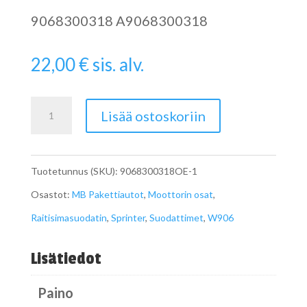
9068300318 A9068300318
22,00
€
sis. alv.
Raitisilmasuodatin
Lisää ostoskoriin
Sprinterin
W906
Tuotetunnus (SKU):
9068300318OE-1
A9068300318
Osastot:
MB Pakettiautot
,
Moottorin osat
,
tarvike
Raitisimasuodatin
,
Sprinter
,
Suodattimet
,
W906
määrä
Lisätiedot
Paino