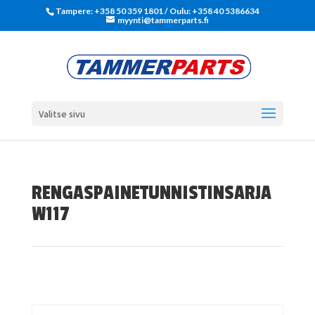
Tampere: +358 50 359 1801‬ / Oulu: +358 40 5386634
myynti@tammerparts.fi
Valitse sivu
RENGASPAINETUNNISTINSARJA
W117