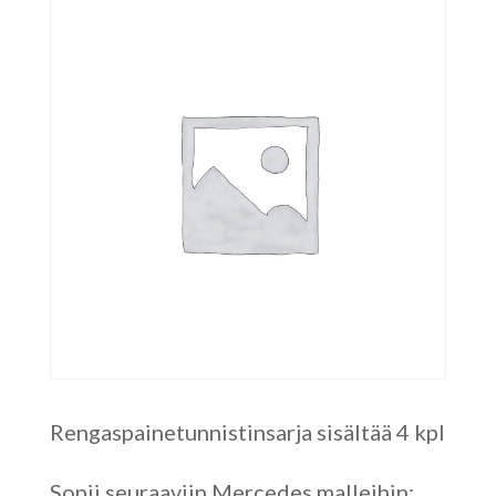
Rengaspainetunnistinsarja sisältää 4 kpl
Sopii seuraaviin Mercedes malleihin: