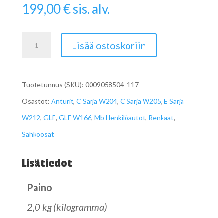
199,00
€
sis. alv.
RENGASPAINETUNNISTINSARJA
Lisää ostoskoriin
W117
määrä
Tuotetunnus (SKU):
0009058504_117
Osastot:
Anturit
,
C Sarja W204
,
C Sarja W205
,
E Sarja
W212
,
GLE
,
GLE W166
,
Mb Henkilöautot
,
Renkaat
,
Sähköosat
Lisätiedot
Paino
2,0 kg (kilogramma)