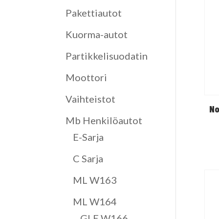
Pakettiautot
Kuorma-autot
Partikkelisuodatin
Moottori
Vaihteistot
No
Mb Henkilöautot
E-Sarja
C Sarja
ML W163
ML W164
GLE W166