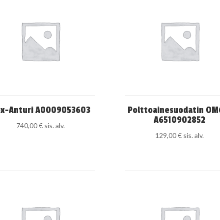
x-Anturi A0009053603
Polttoainesuodatin OM
A6510902852
740,00
€
sis. alv.
129,00
€
sis. alv.