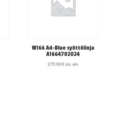
W166 Ad-Blue syöttölinja
A1664702024
279,00
€
sis. alv.