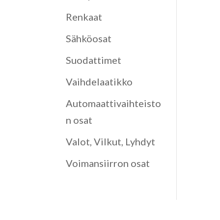
Renkaat
Sähköosat
Suodattimet
Vaihdelaatikko
Automaattivaihteisto
n osat
Valot, Vilkut, Lyhdyt
Voimansiirron osat