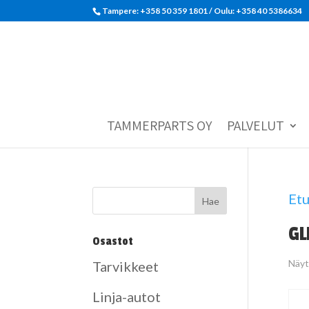
Tampere: +358 50 359 1801‬ / Oulu: +358 40 5386634
TAMMERPARTS OY
PALVELUT
Etu
GL
Osastot
Näyt
Tarvikkeet
Linja-autot