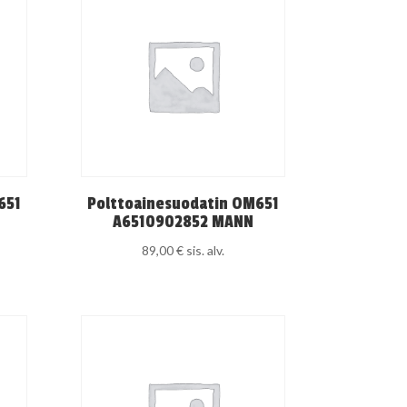
651
Polttoainesuodatin OM651
A6510902852 MANN
89,00
€
sis. alv.