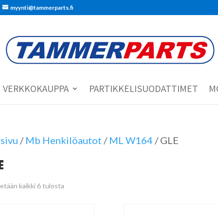
myynti@tammerparts.fi
VERKKOKAUPPA
PARTIKKELISUODATTIMET
M
sivu
/
Mb Henkilöautot
/
ML W164
/ GLE
E
etään kaikki 6 tulosta