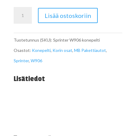
Sprinter
Lisää ostoskoriin
W906
konepelti
Tuotetunnus (SKU):
Sprinter W906 konepelti
määrä
Osastot:
Konepelti
,
Korin osat
,
MB Pakettiautot
,
Sprinter
,
W906
Lisätiedot