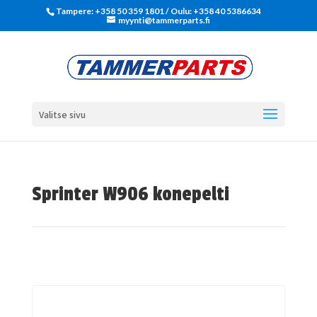
Tampere: +358 50 359 1801‬ / Oulu: +358 40 5386634
myynti@tammerparts.fi
Valitse sivu
Sprinter W906 konepelti