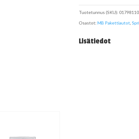
Poskilaakeri
Tuotetunnus (SKU):
01798110
A0179811005
Osastot:
MB Pakettiautot
,
Spr
määrä
Lisätiedot