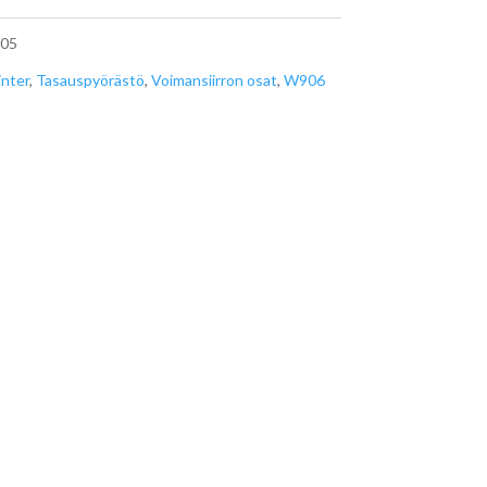
05
inter
,
Tasauspyörästö
,
Voimansiirron osat
,
W906