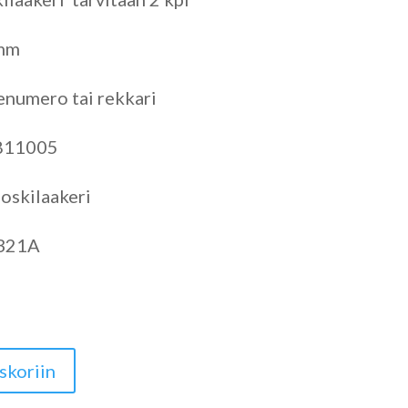
 mm
enumero tai rekkari
811005
oskilaakeri
321A
skoriin