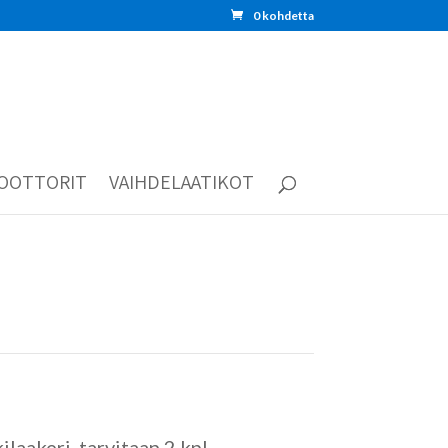
0 kohdetta
OOTTORIT
VAIHDELAATIKOT
laakeri tarvitaan 2 kpl