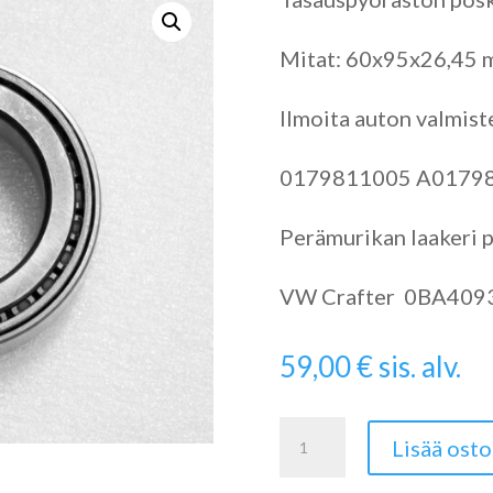
Mitat: 60x95x26,45
Ilmoita auton valmist
0179811005 A0179
Perämurikan laakeri p
VW Crafter 0BA409
59,00
€
sis. alv.
Sprinter
Lisää osto
W906