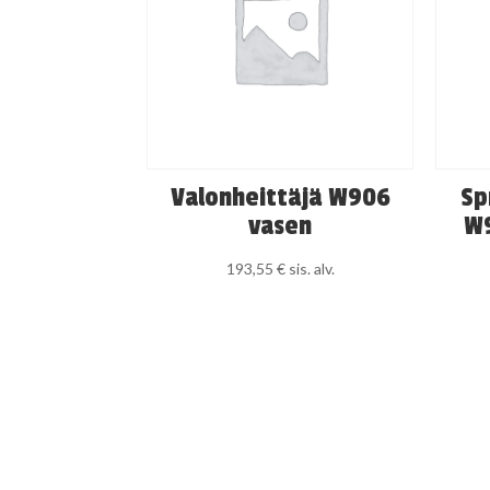
Valonheittäjä W906
Sp
vasen
W9
193,55
€
sis. alv.