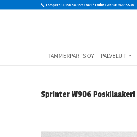
Tampere: +358 50 359 1801‬ / Oulu: +358 40 5386634
TAMMERPARTS OY
PALVELUT
Sprinter W906 Poskilaaker