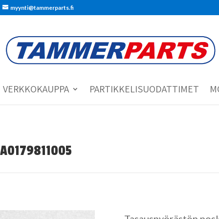
myynti@tammerparts.fi
VERKKOKAUPPA
PARTIKKELISUODATTIMET
M
i A0179811005
Tasauspyörästön poski