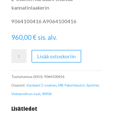
kannatinlaakerin
9064100416 A9064100416
960,00
€
sis. alv.
Sprinterin
Lisää ostoskoriin
Kardaani
W906
Tuotetunnus (SKU):
9064100416
A9064100416
Osastot:
Kardaani 2-osainen
,
MB Pakettiautot
,
Sprinter
,
määrä
Voimansiirron osat
,
W906
Lisätiedot