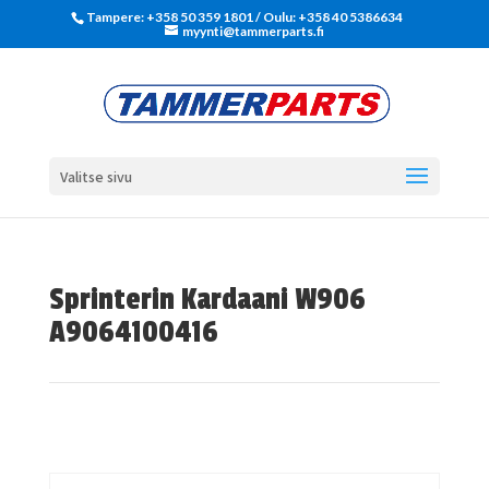
Tampere: +358 50 359 1801‬ / Oulu: +358 40 5386634
myynti@tammerparts.fi
Valitse sivu
Sprinterin Kardaani W906
A9064100416