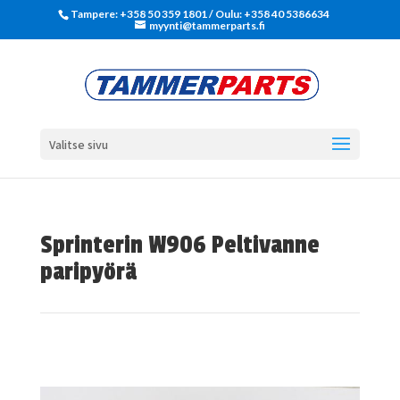
Tampere: +358 50 359 1801‬ / Oulu: +358 40 5386634
myynti@tammerparts.fi
Valitse sivu
Sprinterin W906 Peltivanne
paripyörä