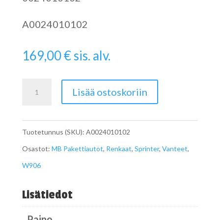
A0024010102
169,00
€
sis. alv.
Sprinterin
Lisää ostoskoriin
W906
Peltivanne
Tuotetunnus (SKU):
A0024010102
paripyörä
Osastot:
MB Pakettiautot
,
Renkaat
,
Sprinter
,
Vanteet
,
määrä
W906
Lisätiedot
Paino