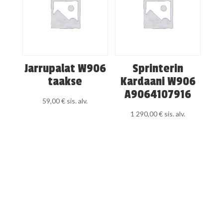
Jarrupalat W906
Sprinterin
taakse
Kardaani W906
A9064107916
59,00
€
sis. alv.
1 290,00
€
sis. alv.