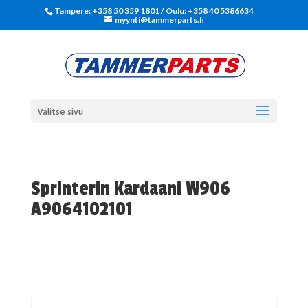
Tampere: +358 50 359 1801‬ / Oulu: +358 40 5386634
myynti@tammerparts.fi
Valitse sivu
Sprinterin Kardaani W906
A9064102101