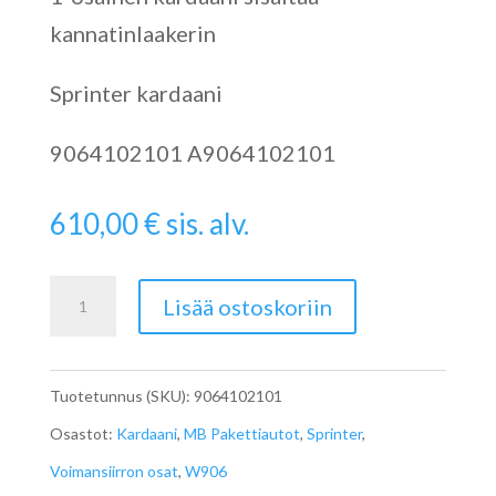
kannatinlaakerin
Sprinter kardaani
9064102101 A9064102101
610,00
€
sis. alv.
Sprinterin
Lisää ostoskoriin
Kardaani
W906
Tuotetunnus (SKU):
9064102101
A9064102101
Osastot:
Kardaani
,
MB Pakettiautot
,
Sprinter
,
määrä
Voimansiirron osat
,
W906