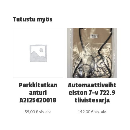
Tutustu myös
Parkkitutkan
Automaattivaiht
anturi
eiston 7-v 722.9
A2125420018
tiivistesarja
59,00
€
sis. alv.
149,00
€
sis. alv.