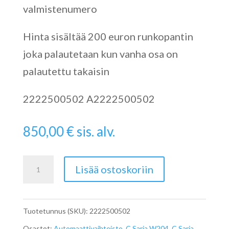
valmistenumero
Hinta sisältää 200 euron runkopantin
joka palautetaan kun vanha osa on
palautettu takaisin
2222500502 A2222500502
850,00
€
sis. alv.
Turbiini
Lisää ostoskoriin
/Momentinmuunnin
A2222500502
Tuotetunnus (SKU):
2222500502
määrä
Osastot:
Automaattivaihteisto
,
C Sarja W204
,
C Sarja