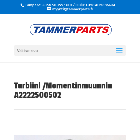
Tampere: +358 50 359 1801‬ / Oulu: +358 40 5386634
myynti@tammerparts.fi
Valitse sivu
Turbiini /Momentinmuunnin
A2222500502