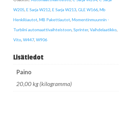
W205
,
E Sarja W212
,
E Sarja W213
,
GLE W166
,
Mb
Henkilöautot
,
MB Pakettiautot
,
Momentinmuunnin -
Turbiini automaattivaihteistoon
,
Sprinter
,
Vaihdelaatikko
,
Vito
,
W447
,
W906
Lisätiedot
Paino
20,00 kg (kilogramma)