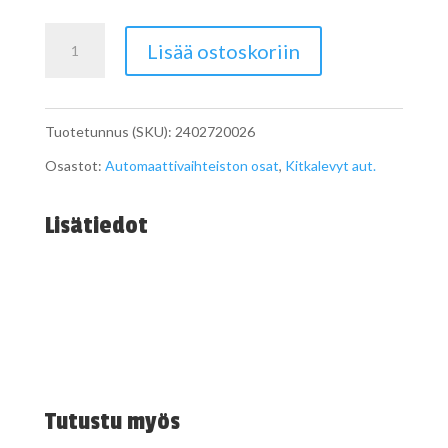
Ulkolamelli
Lisää ostoskoriin
722.6
määrä
Tuotetunnus (SKU):
2402720026
Osastot:
Automaattivaihteiston osat
,
Kitkalevyt aut.
Lisätiedot
Tutustu myös