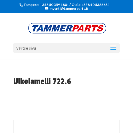
Tampere: +358 50 359 1801‬ / Oulu: +358 40 5386634
myynti@tammerparts.fi
Valitse sivu
Ulkolamelli 722.6