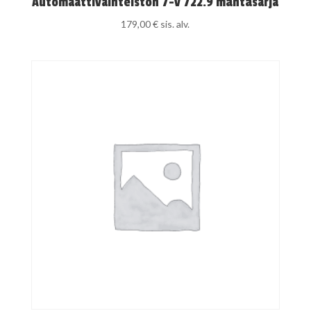
Automaattivaihteiston 7-v 722.9 mäntäsarja
179,00
€
sis. alv.