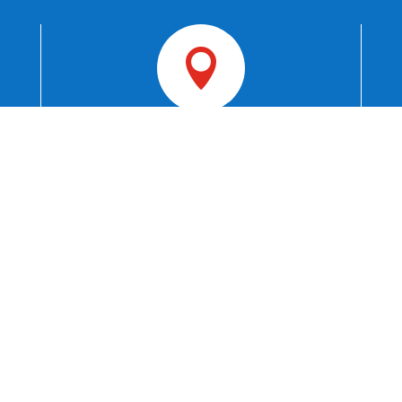

Varasto ja nouto
Lekakuja 2
FI-11130 Riihimäki

VARAOSAT