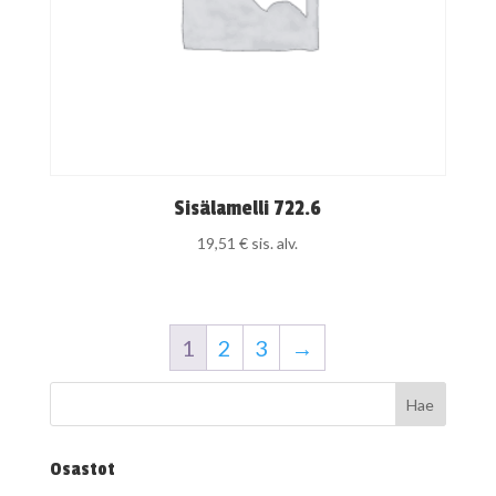
Sisälamelli 722.6
19,51
€
sis. alv.
1
2
3
→
Osastot