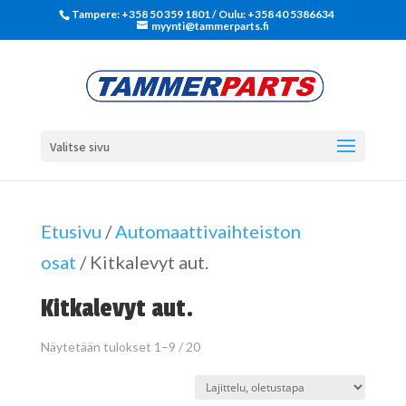
Tampere: +358 50 359 1801‬ / Oulu: +358 40 5386634
myynti@tammerparts.fi
Valitse sivu
Etusivu
/
Automaattivaihteiston
osat
/ Kitkalevyt aut.
Kitkalevyt aut.
Näytetään tulokset 1–9 / 20