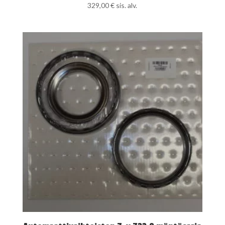
329,00
€
sis. alv.