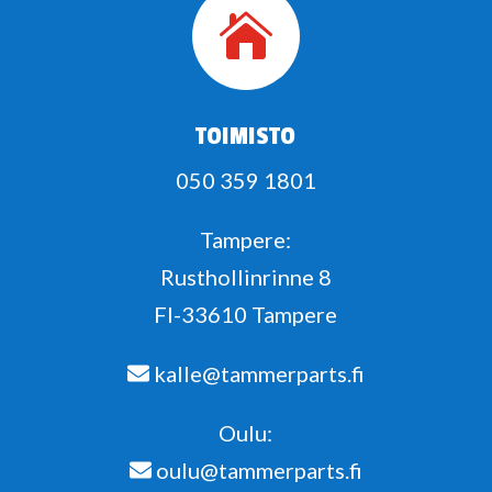

TOIMISTO
050 359 1801
Tampere:
Rusthollinrinne 8
FI-33610 Tampere
kalle@tammerparts.fi
Oulu:
oulu@tammerparts.fi