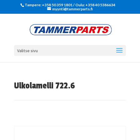
Tampere: +358 50 359 1801‬ / Oulu: +358 40 5386634
myynti@tammerparts.fi
Valitse sivu
Ulkolamelli 722.6