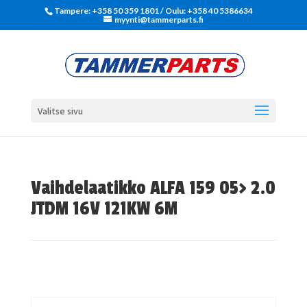
Tampere: +358 50 359 1801‬ / Oulu: +358 40 5386634
myynti@tammerparts.fi
Valitse sivu
Vaihdelaatikko ALFA 159 05> 2.0
JTDM 16V 121KW 6M