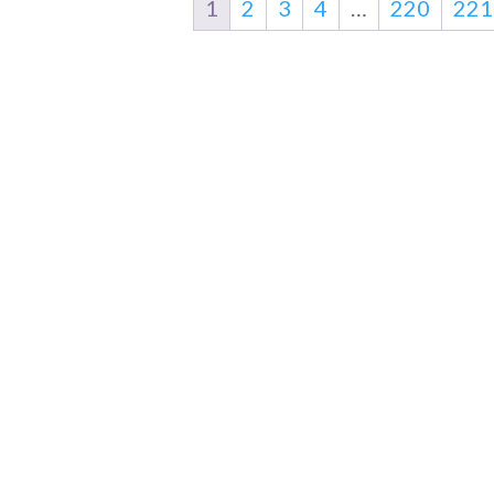
1
2
3
4
…
220
221