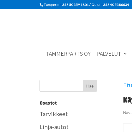
Tampere: +358 50 359 1801‬ / Oulu: +358 40 5386634
TAMMERPARTS OY
PALVELUT
Etu
Kä
Osastot
Näyt
Tarvikkeet
Linja-autot