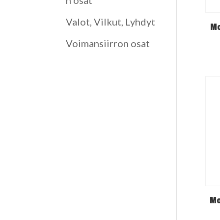
n osat
Valot, Vilkut, Lyhdyt
Mo
Voimansiirron osat
Mo