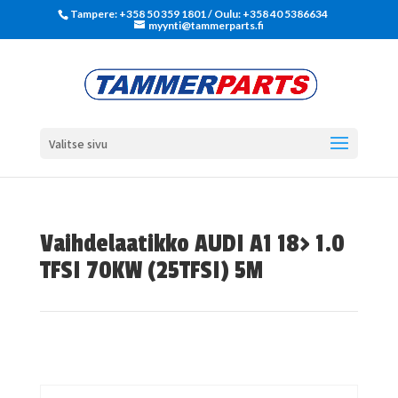
Tampere: +358 50 359 1801‬ / Oulu: +358 40 5386634
myynti@tammerparts.fi
Valitse sivu
Vaihdelaatikko AUDI A1 18> 1.0
TFSI 70KW (25TFSI) 5M