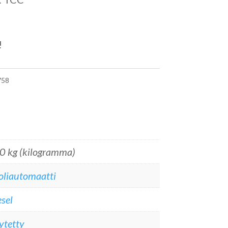
!
58
0 kg (kilogramma)
oliautomaatti
sel
ytetty