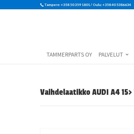
Tampere: +358 50 359 1801‬ / Oulu: +358 40 5386634
TAMMERPARTS OY
PALVELUT
Vaihdelaatikko AUDI A4 15>