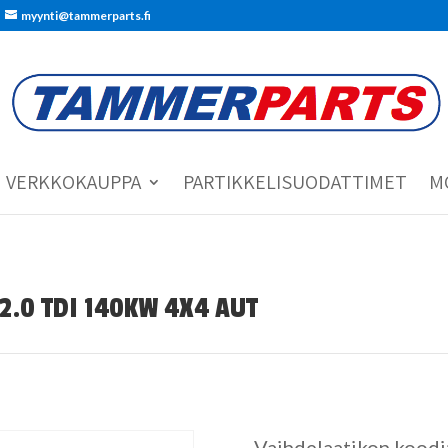
myynti@tammerparts.fi
VERKKOKAUPPA
PARTIKKELISUODATTIMET
M
 2.0 TDI 140KW 4X4 AUT
Vaihdelaatikon koodi