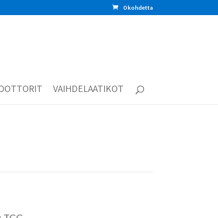
0 kohdetta
OOTTORIT
VAIHDELAATIKOT
: TCC