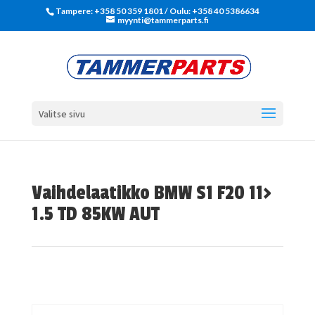
Tampere: +358 50 359 1801‬ / Oulu: +358 40 5386634
myynti@tammerparts.fi
Valitse sivu
Vaihdelaatikko BMW S1 F20 11>
1.5 TD 85KW AUT