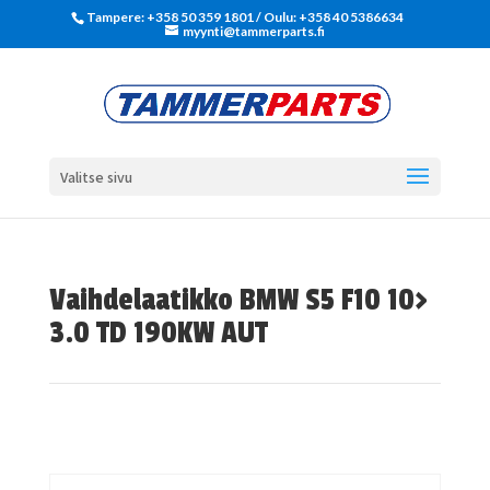
Tampere: +358 50 359 1801‬ / Oulu: +358 40 5386634
myynti@tammerparts.fi
Valitse sivu
Vaihdelaatikko BMW S5 F10 10>
3.0 TD 190KW AUT