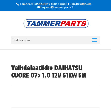
Tampere: +358 50 359 1801‬ / Oulu: +358 40 5386634
myynti@tammerparts.fi
Valitse sivu
Vaihdelaatikko DAIHATSU
CUORE 07> 1.0 12V 51KW 5M