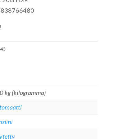
 9838766480
!
43
0 kg (kilogramma)
tomaatti
siini
ytetty