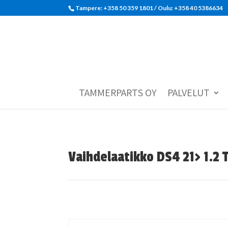
Tampere: +358 50 359 1801‬ / Oulu: +358 40 5386634
TAMMERPARTS OY
PALVELUT
Vaihdelaatikko DS4 21> 1.2