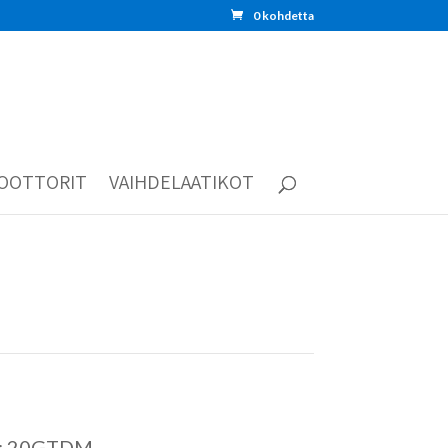
0 kohdetta
OOTTORIT
VAIHDELAATIKOT
di: 20GTDM