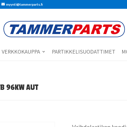
myynti@tammerparts.fi
VERKKOKAUPPA
PARTIKKELISUODATTIMET
M
 TB 96KW AUT
Vaihdelaatikon koo