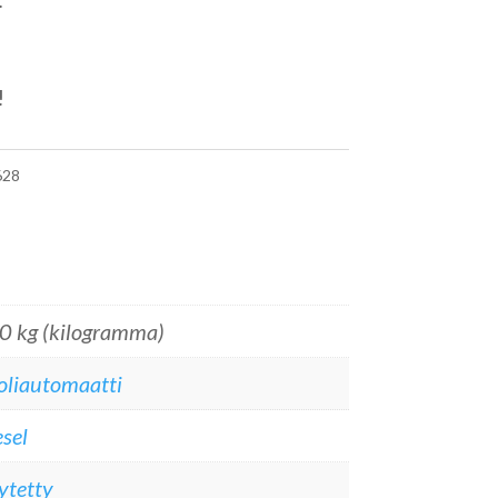
!
28
0 kg (kilogramma)
oliautomaatti
sel
ytetty