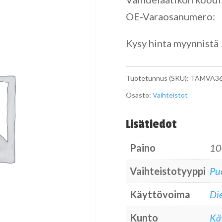
OE-Varaosanumero:
Kysy hinta myynnistä 
Tuotetunnus (SKU):
TAMVA36
Osasto:
Vaihteistot
Lisätiedot
Paino
10
Vaihteistotyyppi
Pu
Käyttövoima
Die
Kunto
Kä