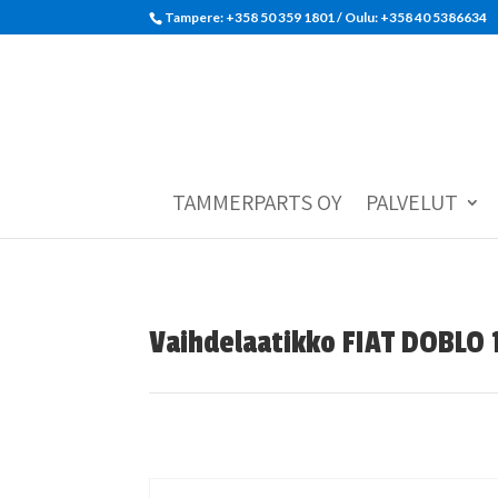
Tampere: +358 50 359 1801‬ / Oulu: +358 40 5386634
TAMMERPARTS OY
PALVELUT
Vaihdelaatikko FIAT DOBLO 