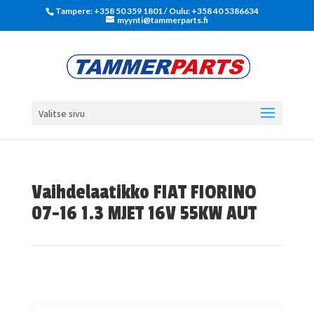
Tampere: +358 50 359 1801‬ / Oulu: +358 40 5386634
myynti@tammerparts.fi
Valitse sivu
Vaihdelaatikko FIAT FIORINO
07-16 1.3 MJET 16V 55KW AUT