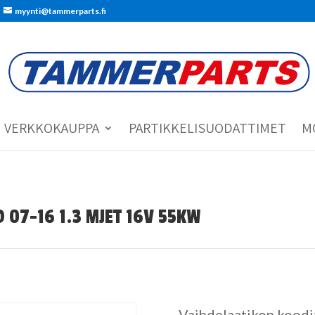
myynti@tammerparts.fi
VERKKOKAUPPA
PARTIKKELISUODATTIMET
M
O 07-16 1.3 MJET 16V 55KW
Vaihdelaatikon koodi