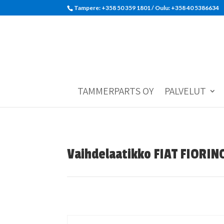
Tampere: +358 50 359 1801‬ / Oulu: +358 40 5386634
TAMMERPARTS OY
PALVELUT
Vaihdelaatikko FIAT FIORIN