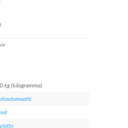
!
09
0 kg (kilogramma)
oliautomaatti
sel
ytetty