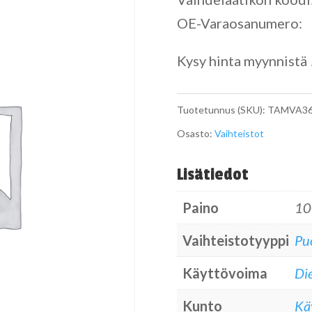
OE-Varaosanumero:
Kysy hinta myynnistä 
Tuotetunnus (SKU):
TAMVA36
Osasto:
Vaihteistot
Lisätiedot
Paino
10
Vaihteistotyyppi
Pu
Käyttövoima
Die
Kunto
Kä