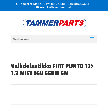
Tampere: +358 50 359 1801‬ / Oulu: +358 40 5386634
myynti@tammerparts.fi
Valitse sivu
Vaihdelaatikko FIAT PUNTO 12>
1.3 MJET 16V 55KW 5M