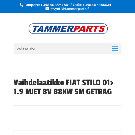
Tampere: +358 50 359 1801‬ / Oulu: +358 40 5386634
myynti@tammerparts.fi
Valitse sivu
Vaihdelaatikko FIAT STILO 01>
1.9 MJET 8V 88KW 5M GETRAG