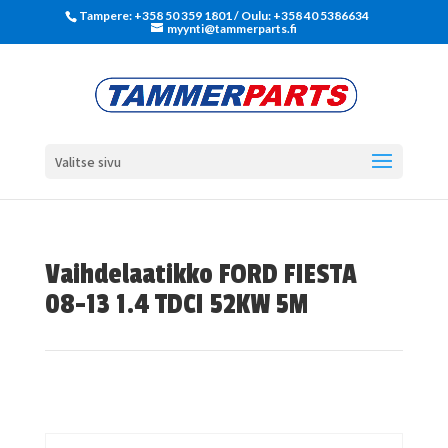
Tampere: +358 50 359 1801‬ / Oulu: +358 40 5386634
myynti@tammerparts.fi
Valitse sivu
Vaihdelaatikko FORD FIESTA
08-13 1.4 TDCI 52KW 5M