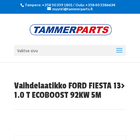
Tampere: +358 50 359 1801‬ / Oulu: +358 40 5386634
myynti@tammerparts.fi
Valitse sivu
Vaihdelaatikko FORD FIESTA 13>
1.0 T ECOBOOST 92KW 5M