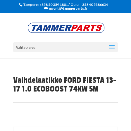
Tampere: +358 50 359 1801‬ / Oulu: +358 40 5386634
myynti@tammerparts.fi
Valitse sivu
Vaihdelaatikko FORD FIESTA 13-
17 1.0 ECOBOOST 74KW 5M