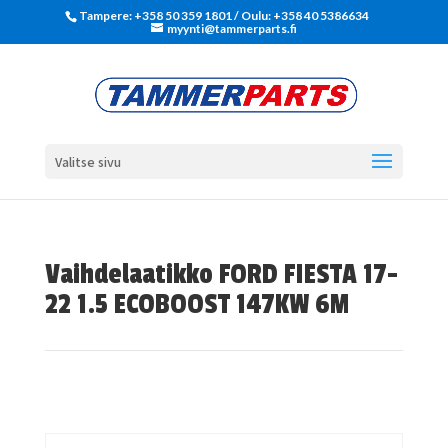
Tampere: +358 50 359 1801‬ / Oulu: +358 40 5386634
myynti@tammerparts.fi
Valitse sivu
Vaihdelaatikko FORD FIESTA 17-
22 1.5 ECOBOOST 147KW 6M