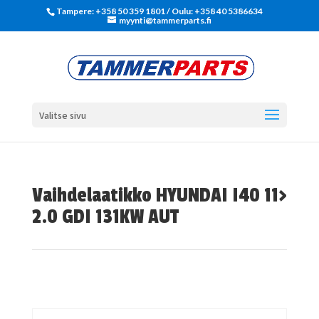
Tampere: +358 50 359 1801‬ / Oulu: +358 40 5386634
myynti@tammerparts.fi
Valitse sivu
Vaihdelaatikko HYUNDAI I40 11>
2.0 GDI 131KW AUT