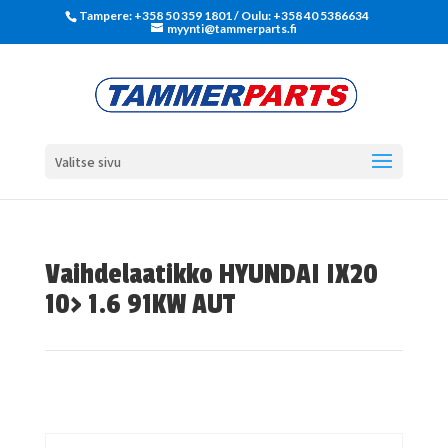
Tampere: +358 50 359 1801‬ / Oulu: +358 40 5386634
myynti@tammerparts.fi
Valitse sivu
Vaihdelaatikko HYUNDAI IX20
10> 1.6 91KW AUT